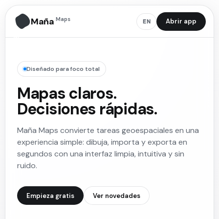
Maña
Maps
Abrir app
EN
M̃
Diseñado para foco total
Mapas claros.
Decisiones rápidas.
Maña Maps convierte tareas geoespaciales en una
experiencia simple: dibuja, importa y exporta en
segundos con una interfaz limpia, intuitiva y sin
ruido.
Empieza gratis
Ver novedades